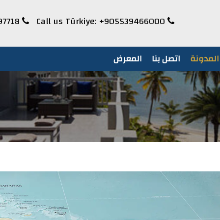
97718
Call us UAE:
+905539466000
Call us Türkiye:
المدونة
اتصل بنا
المعرض