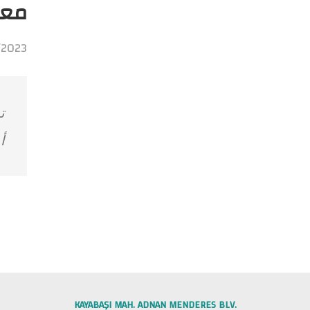
معل
/2023
ت
أم
KAYABAŞI MAH. ADNAN MENDERES BLV.