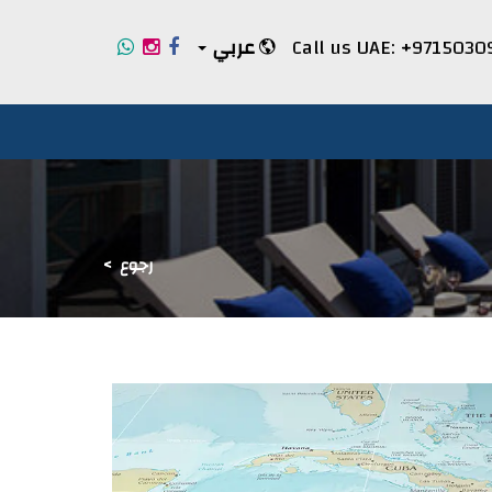
+9715030
عربي
رجوع