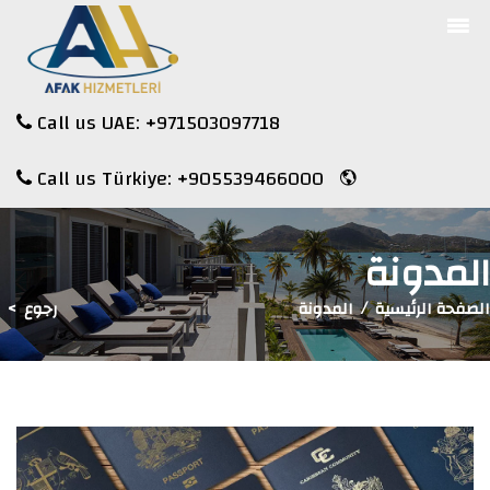
Call us UAE:
+971503097718
Call us Türkiye:
+905539466000
المدونة
الصفحة الرئيسية
المدونة
رجوع